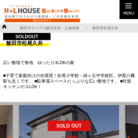
飯田市エリアの建売住宅・土地情報
飯田市松尾久井
SOLDOUT
飯田市松尾久井
広い敷地で角地 ゆったり3LDKの家
■子育て家庭向けの住環境！松尾小学校・緑ヶ丘中学校区。伊那八幡
駅も近くです。 ■駐車場スペースたっぷりな広い敷地です。 ■対面
キッチンの３LDK！
SOLD OUT
ご成約