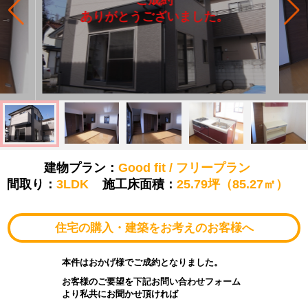
ありがとうございました。
建物プラン：
Good fit / フリープラン
間取り：
3LDK
施工床面積：
25.79坪（85.27㎡）
住宅の購入・建築をお考えのお客様へ
本件はおかげ様でご成約となりました。
お客様のご要望を下記お問い合わせフォーム
より私共にお聞かせ頂ければ